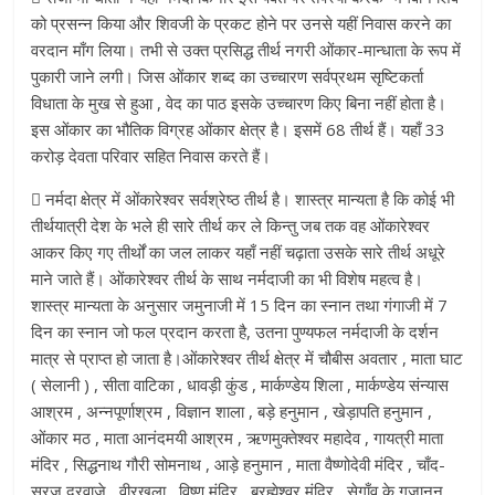
को प्रसन्न किया और शिवजी के प्रकट होने पर उनसे यहीं निवास करने का
वरदान माँग लिया। तभी से उक्त प्रसिद्ध तीर्थ नगरी ओंकार-मान्धाता के रूप में
पुकारी जाने लगी। जिस ओंकार शब्द का उच्चारण सर्वप्रथम सृष्टिकर्ता
विधाता के मुख से हुआ , वेद का पाठ इसके उच्चारण किए बिना नहीं होता है।
इस ओंकार का भौतिक विग्रह ओंकार क्षेत्र है। इसमें 68 तीर्थ हैं। यहाँ 33
करोड़ देवता परिवार सहित निवास करते हैं।
 नर्मदा क्षेत्र में ओंकारेश्वर सर्वश्रेष्ठ तीर्थ है। शास्त्र मान्यता है कि कोई भी
तीर्थयात्री देश के भले ही सारे तीर्थ कर ले किन्तु जब तक वह ओंकारेश्वर
आकर किए गए तीर्थों का जल लाकर यहाँ नहीं चढ़ाता उसके सारे तीर्थ अधूरे
माने जाते हैं। ओंकारेश्वर तीर्थ के साथ नर्मदाजी का भी विशेष महत्व है।
शास्त्र मान्यता के अनुसार जमुनाजी में 15 दिन का स्नान तथा गंगाजी में 7
दिन का स्नान जो फल प्रदान करता है, उतना पुण्यफल नर्मदाजी के दर्शन
मात्र से प्राप्त हो जाता है।ओंकारेश्वर तीर्थ क्षेत्र में चौबीस अवतार , माता घाट
( सेलानी ) , सीता वाटिका , धावड़ी कुंड , मार्कण्डेय शिला , मार्कण्डेय संन्यास
आश्रम , अन्नपूर्णाश्रम , विज्ञान शाला , बड़े हनुमान , खेड़ापति हनुमान ,
ओंकार मठ , माता आनंदमयी आश्रम , ऋणमुक्तेश्वर महादेव , गायत्री माता
मंदिर , सिद्धनाथ गौरी सोमनाथ , आड़े हनुमान , माता वैष्णोदेवी मंदिर , चाँद-
सूरज दरवाजे , वीरखला , विष्णु मंदिर , ब्रह्मेश्वर मंदिर , सेगाँव के गजानन